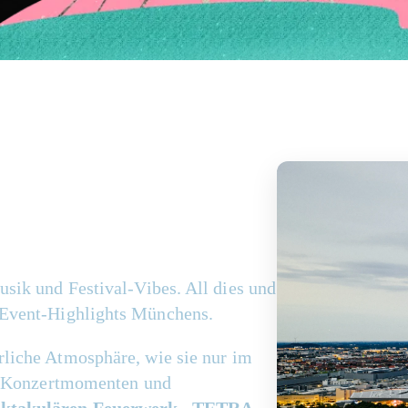
 alle Sinne
usik und Festival-Vibes. All dies und
Event-
Highlights München
s
.
liche Atmosphäre, wie sie nur
im
n Konzertmomenten und