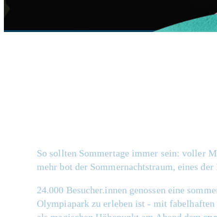
Ein Festival für
So sollten Sommertage
immer
sein: voller M
mehr bot der Sommernachtstraum, eines der
24.000
Besucher.innen
genossen
eine sommer
Olympiapark
zu erleben ist
- m
it
fabelhafte