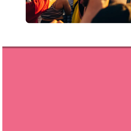
Pyroshow d
Emotionen
– The Shape
Energy