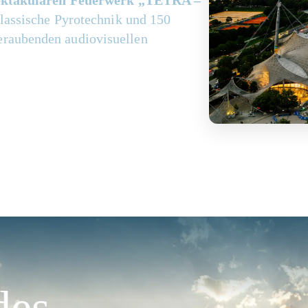
ektakulären Feuerwerk „TETRA –
lassische Pyrotechnik und 150
raubenden audiovisuellen
des