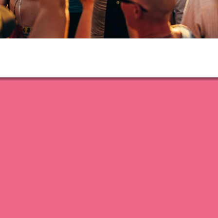
er
: TETRA
 of