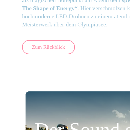
als
magischen Höhepunkt am Abend dem
sp
The Shape of Energy“
.
Hier
verschm
o
lzen
k
hochmoderne LED-Drohnen zu einem atembe
Meisterwerk über dem Olympiasee.
Zum Rückblick
Der Sound 