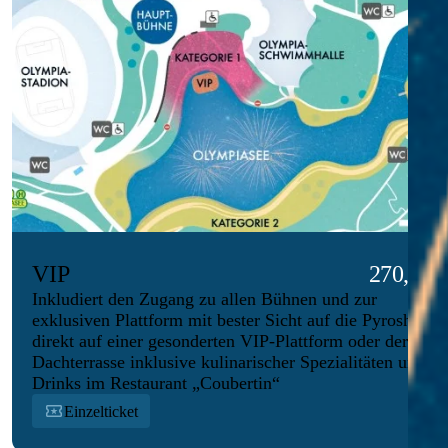
VIP
270,00 €
Inkludiert den Zugang zu allen Bühnen und zur
exklusiven Plattform mit bester Sicht auf die Pyroshow
direkt auf einer gesonderten VIP-Plattform oder der
Dachterrasse inklusive kulinarischer Spezialitäten und
Drinks im Restaurant „Coubertin“
Einzelticket