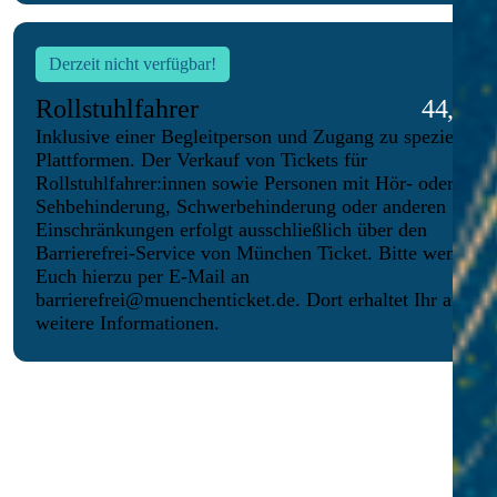
Derzeit nicht verfügbar!
Rollstuhlfahrer
44,00 €
Inklusive einer Begleitperson und Zugang zu speziellen
Plattformen. Der Verkauf von Tickets für
Rollstuhlfahrer:innen sowie Personen mit Hör- oder
Sehbehinderung, Schwerbehinderung oder anderen
Einschränkungen erfolgt ausschließlich über den
Barrierefrei-Service von München Ticket. Bitte wendet
Euch hierzu per E-Mail an
barrierefrei@muenchenticket.de. Dort erhaltet Ihr auch
weitere Informationen.