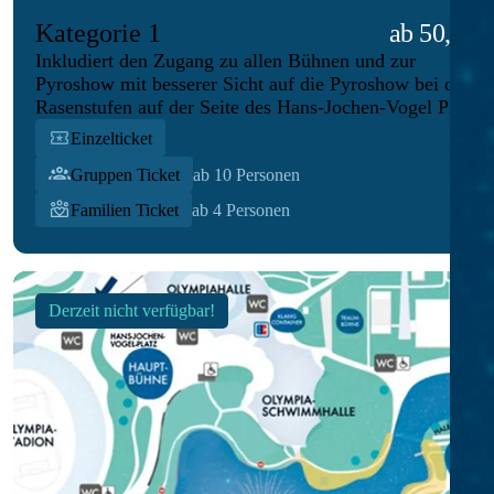
Kategorie 1
ab 50,00 €
Inkludiert den Zugang zu allen Bühnen und zur
Pyroshow mit besserer Sicht auf die Pyroshow bei den
Rasenstufen auf der Seite des Hans-Jochen-Vogel Platzes
Einzelticket
Gruppen Ticket
ab 10 Personen
Familien Ticket
ab 4 Personen
Derzeit nicht verfügbar!